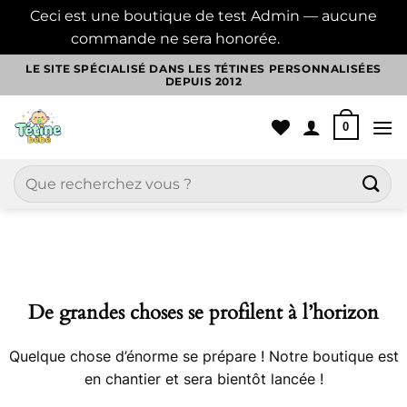
Ceci est une boutique de test Admin — aucune
commande ne sera honorée.
Ignorer
Passer
LE SITE SPÉCIALISÉ DANS LES TÉTINES PERSONNALISÉES
DEPUIS 2012
au
contenu
0
Recherche
pour :
Aller
au
contenu
De grandes choses se profilent à l’horizon
Quelque chose d’énorme se prépare ! Notre boutique est
en chantier et sera bientôt lancée !