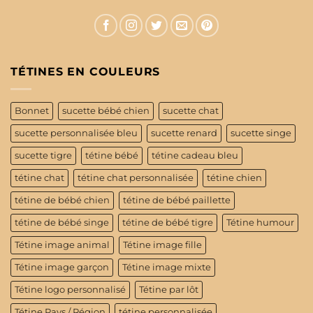
TÉTINES EN COULEURS
Bonnet
sucette bébé chien
sucette chat
sucette personnalisée bleu
sucette renard
sucette singe
sucette tigre
tétine bébé
tétine cadeau bleu
tétine chat
tétine chat personnalisée
tétine chien
tétine de bébé chien
tétine de bébé paillette
tétine de bébé singe
tétine de bébé tigre
Tétine humour
Tétine image animal
Tétine image fille
Tétine image garçon
Tétine image mixte
Tétine logo personnalisé
Tétine par lôt
Tétine Pays / Région
tétine personnalisée