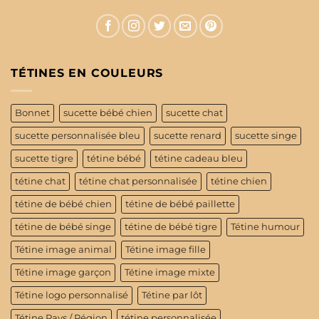
TÉTINES EN COULEURS
Bonnet
sucette bébé chien
sucette chat
sucette personnalisée bleu
sucette renard
sucette singe
sucette tigre
tétine bébé
tétine cadeau bleu
tétine chat
tétine chat personnalisée
tétine chien
tétine de bébé chien
tétine de bébé paillette
tétine de bébé singe
tétine de bébé tigre
Tétine humour
Tétine image animal
Tétine image fille
Tétine image garçon
Tétine image mixte
Tétine logo personnalisé
Tétine par lôt
Tétine Pays / Région
tétine personnalisée