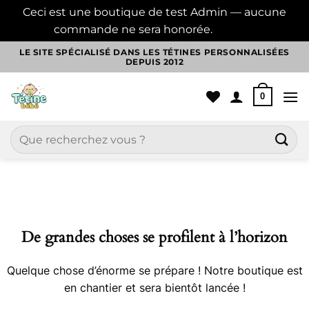
Ceci est une boutique de test Admin — aucune
commande ne sera honorée.
Ignorer
Passer
LE SITE SPÉCIALISÉ DANS LES TÉTINES PERSONNALISÉES
DEPUIS 2012
au
contenu
0
Recherche
pour :
Aller
au
contenu
De grandes choses se profilent à l’horizon
Quelque chose d’énorme se prépare ! Notre boutique est
en chantier et sera bientôt lancée !