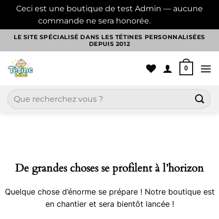
Ceci est une boutique de test Admin — aucune
commande ne sera honorée.
Ignorer
Passer
LE SITE SPÉCIALISÉ DANS LES TÉTINES PERSONNALISÉES
DEPUIS 2012
au
contenu
0
Recherche
pour :
Aller
au
contenu
De grandes choses se profilent à l’horizon
Quelque chose d’énorme se prépare ! Notre boutique est
en chantier et sera bientôt lancée !