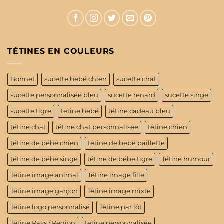
TÉTINES EN COULEURS
Bonnet
sucette bébé chien
sucette chat
sucette personnalisée bleu
sucette renard
sucette singe
sucette tigre
tétine bébé
tétine cadeau bleu
tétine chat
tétine chat personnalisée
tétine chien
tétine de bébé chien
tétine de bébé paillette
tétine de bébé singe
tétine de bébé tigre
Tétine humour
Tétine image animal
Tétine image fille
Tétine image garçon
Tétine image mixte
Tétine logo personnalisé
Tétine par lôt
Tétine Pays / Région
tétine personnalisée