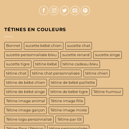
TÉTINES EN COULEURS
Bonnet
sucette bébé chien
sucette chat
sucette personnalisée bleu
sucette renard
sucette singe
sucette tigre
tétine bébé
tétine cadeau bleu
tétine chat
tétine chat personnalisée
tétine chien
tétine de bébé chien
tétine de bébé paillette
tétine de bébé singe
tétine de bébé tigre
Tétine humour
Tétine image animal
Tétine image fille
Tétine image garçon
Tétine image mixte
Tétine logo personnalisé
Tétine par lôt
Tétine Pays / Région
tétine personnalisée