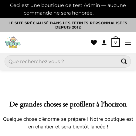
Ceci est une boutique de test Admin — aucune
commande ne sera honorée.
Ignorer
Passer
LE SITE SPÉCIALISÉ DANS LES TÉTINES PERSONNALISÉES
DEPUIS 2012
au
contenu
0
Recherche
pour :
Aller
au
contenu
De grandes choses se profilent à l’horizon
Quelque chose d’énorme se prépare ! Notre boutique est
en chantier et sera bientôt lancée !