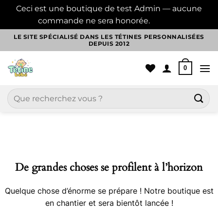
Ceci est une boutique de test Admin — aucune
commande ne sera honorée.
Ignorer
Passer
LE SITE SPÉCIALISÉ DANS LES TÉTINES PERSONNALISÉES
DEPUIS 2012
au
contenu
0
Recherche
pour :
Aller
au
contenu
De grandes choses se profilent à l’horizon
Quelque chose d’énorme se prépare ! Notre boutique est
en chantier et sera bientôt lancée !