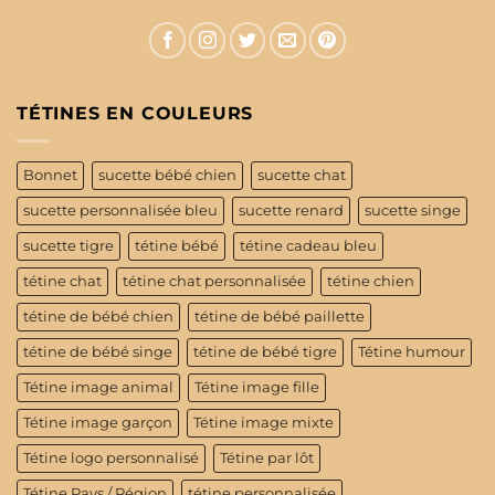
TÉTINES EN COULEURS
Bonnet
sucette bébé chien
sucette chat
sucette personnalisée bleu
sucette renard
sucette singe
sucette tigre
tétine bébé
tétine cadeau bleu
tétine chat
tétine chat personnalisée
tétine chien
tétine de bébé chien
tétine de bébé paillette
tétine de bébé singe
tétine de bébé tigre
Tétine humour
Tétine image animal
Tétine image fille
Tétine image garçon
Tétine image mixte
Tétine logo personnalisé
Tétine par lôt
Tétine Pays / Région
tétine personnalisée