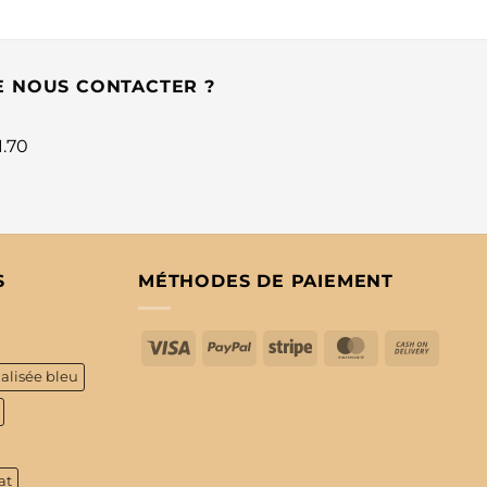
E NOUS CONTACTER ?
1.70
S
MÉTHODES DE PAIEMENT
Visa
PayPal
Stripe
MasterCard
Cash
On
alisée bleu
Delive
at