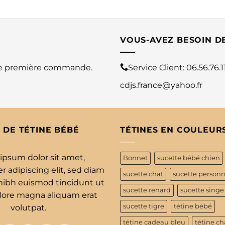
VOUS-AVEZ BESOIN D
re première commande.
Service Client:
06.56.76.1
cdjs.france@yahoo.fr
 DE TÉTINE BÉBÉ
TÉTINES EN COULEUR
ipsum dolor sit amet,
Bonnet
sucette bébé chien
 adipiscing elit, sed diam
sucette chat
sucette personn
bh euismod tincidunt ut
sucette renard
sucette singe
olore magna aliquam erat
sucette tigre
tétine bébé
volutpat.
tétine cadeau bleu
tétine ch