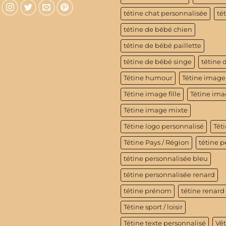
tétine chat personnalisée
té
tétine de bébé chien
tétine de bébé paillette
tétine de bébé singe
tétine 
Tétine humour
Tétine image
Tétine image fille
Tétine im
Tétine image mixte
Tétine logo personnalisé
Téti
Tétine Pays / Région
tétine p
tétine personnalisée bleu
tétine personnalisée renard
tétine prénom
tétine renard
Tétine sport / loisir
Tétine texte personnalisé
Vê