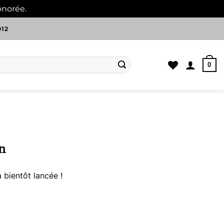
onorée.
Ignorer
012
0
n
 bientôt lancée !