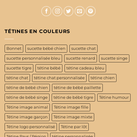
TÉTINES EN COULEURS
Bonnet
sucette bébé chien
sucette chat
sucette personnalisée bleu
sucette renard
sucette singe
sucette tigre
tétine bébé
tétine cadeau bleu
tétine chat
tétine chat personnalisée
tétine chien
tétine de bébé chien
tétine de bébé paillette
tétine de bébé singe
tétine de bébé tigre
Tétine humour
Tétine image animal
Tétine image fille
Tétine image garçon
Tétine image mixte
Tétine logo personnalisé
Tétine par lôt
Tétine Pays / Région
tétine personnalisée