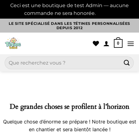
Ceci est une boutique de test Admin — aucune
commande ne sera honorée.
Ignorer
Passer
LE SITE SPÉCIALISÉ DANS LES TÉTINES PERSONNALISÉES
DEPUIS 2012
au
contenu
0
Recherche
pour :
Aller
au
contenu
De grandes choses se profilent à l’horizon
Quelque chose d’énorme se prépare ! Notre boutique est
en chantier et sera bientôt lancée !