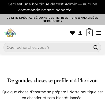
Ceci est une boutique de test Admin — aucune
commande ne sera honorée.
Ignorer
Passer
LE SITE SPÉCIALISÉ DANS LES TÉTINES PERSONNALISÉES
DEPUIS 2012
au
contenu
0
Recherche
pour :
Aller
au
contenu
De grandes choses se profilent à l’horizon
Quelque chose d’énorme se prépare ! Notre boutique est
en chantier et sera bientôt lancée !