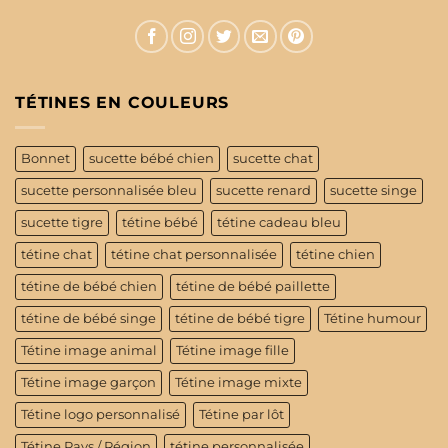
TÉTINES EN COULEURS
Bonnet
sucette bébé chien
sucette chat
sucette personnalisée bleu
sucette renard
sucette singe
sucette tigre
tétine bébé
tétine cadeau bleu
tétine chat
tétine chat personnalisée
tétine chien
tétine de bébé chien
tétine de bébé paillette
tétine de bébé singe
tétine de bébé tigre
Tétine humour
Tétine image animal
Tétine image fille
Tétine image garçon
Tétine image mixte
Tétine logo personnalisé
Tétine par lôt
Tétine Pays / Région
tétine personnalisée