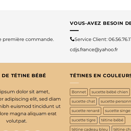
VOUS-AVEZ BESOIN D
re première commande.
Service Client:
06.56.76.1
cdjs.france@yahoo.fr
 DE TÉTINE BÉBÉ
TÉTINES EN COULEUR
ipsum dolor sit amet,
Bonnet
sucette bébé chien
 adipiscing elit, sed diam
sucette chat
sucette personn
bh euismod tincidunt ut
sucette renard
sucette singe
olore magna aliquam erat
sucette tigre
tétine bébé
volutpat.
tétine cadeau bleu
tétine ch