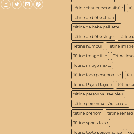
tétine chat personnalisée
té
tétine de bébé chien
tétine de bébé paillette
tétine de bébé singe
tétine 
Tétine humour
Tétine image
Tétine image fille
Tétine im
Tétine image mixte
Tétine logo personnalisé
Téti
Tétine Pays / Région
tétine p
tétine personnalisée bleu
tétine personnalisée renard
tétine prénom
tétine renard
Tétine sport / loisir
Tétine texte personnalisé
Vê