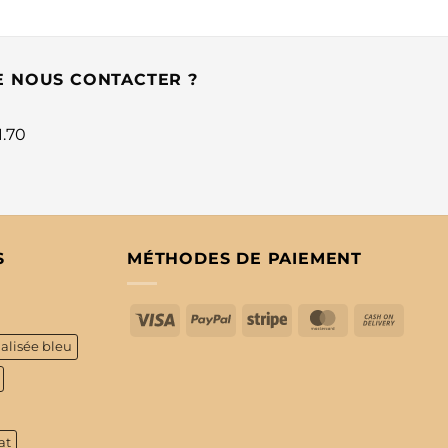
E NOUS CONTACTER ?
1.70
S
MÉTHODES DE PAIEMENT
Visa
PayPal
Stripe
MasterCard
Cash
On
alisée bleu
Delive
at