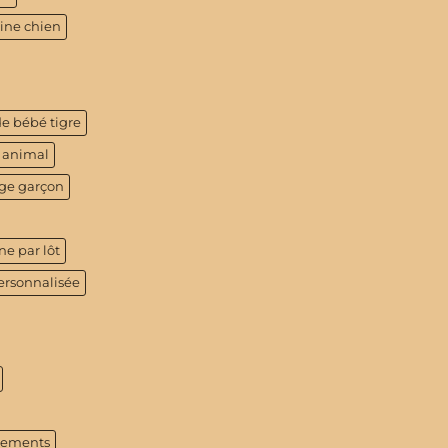
tine chien
de bébé tigre
 animal
age garçon
ne par lôt
ersonnalisée
tements