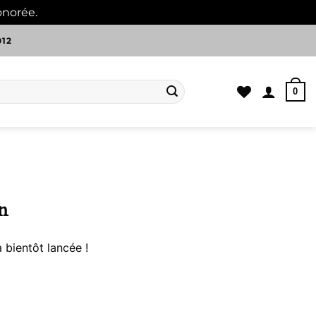
onorée.
Ignorer
012
0
n
 bientôt lancée !