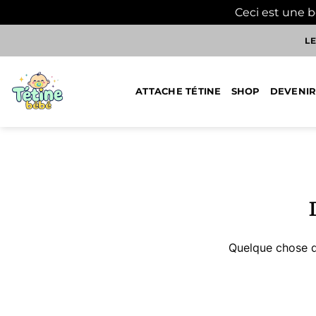
Ceci est une 
Passer
LE
au
contenu
ATTACHE TÉTINE
SHOP
DEVENIR
Aller
au
contenu
Quelque chose d’