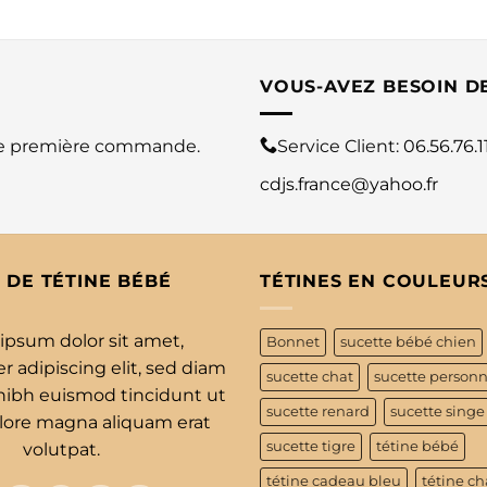
VOUS-AVEZ BESOIN D
re première commande.
Service Client:
06.56.76.1
cdjs.france@yahoo.fr
 DE TÉTINE BÉBÉ
TÉTINES EN COULEUR
ipsum dolor sit amet,
Bonnet
sucette bébé chien
 adipiscing elit, sed diam
sucette chat
sucette personn
bh euismod tincidunt ut
sucette renard
sucette singe
olore magna aliquam erat
sucette tigre
tétine bébé
volutpat.
tétine cadeau bleu
tétine ch