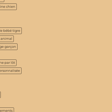
tine chien
de bébé tigre
 animal
age garçon
ne par lôt
ersonnalisée
tements