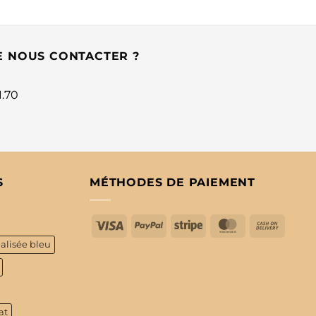
E NOUS CONTACTER ?
1.70
S
MÉTHODES DE PAIEMENT
Visa
PayPal
Stripe
MasterCard
Cash
On
alisée bleu
Delive
at