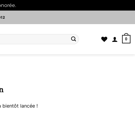
onorée.
Ignorer
012
0
n
 bientôt lancée !