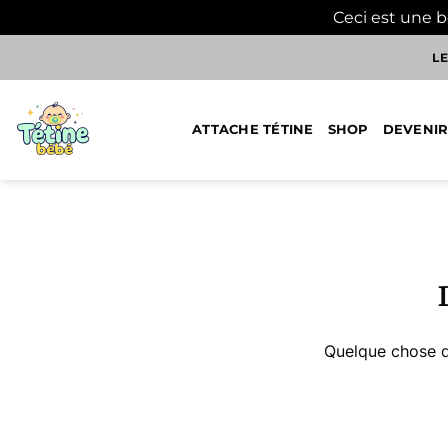
Ceci est une 
Passer
LE
au
contenu
ATTACHE TÉTINE
SHOP
DEVENIR
Aller
au
contenu
Quelque chose d’