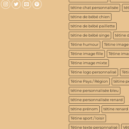
tétine chat personnalisée
té
tétine de bébé chien
tétine de bébé paillette
tétine de bébé singe
tétine 
Tétine humour
Tétine image
Tétine image fille
Tétine im
Tétine image mixte
Tétine logo personnalisé
Téti
Tétine Pays / Région
tétine p
tétine personnalisée bleu
tétine personnalisée renard
tétine prénom
tétine renard
Tétine sport / loisir
Tétine texte personnalisé
Vê