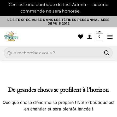
Ceci est une boutique de test Admin — aucune
commande ne sera honorée.
Ignorer
Passer
LE SITE SPÉCIALISÉ DANS LES TÉTINES PERSONNALISÉES
DEPUIS 2012
au
contenu
0
Recherche
pour :
Aller
au
contenu
De grandes choses se profilent à l’horizon
Quelque chose d’énorme se prépare ! Notre boutique est
en chantier et sera bientôt lancée !