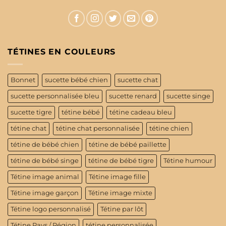
TÉTINES EN COULEURS
Bonnet
sucette bébé chien
sucette chat
sucette personnalisée bleu
sucette renard
sucette singe
sucette tigre
tétine bébé
tétine cadeau bleu
tétine chat
tétine chat personnalisée
tétine chien
tétine de bébé chien
tétine de bébé paillette
tétine de bébé singe
tétine de bébé tigre
Tétine humour
Tétine image animal
Tétine image fille
Tétine image garçon
Tétine image mixte
Tétine logo personnalisé
Tétine par lôt
Tétine Pays / Région
tétine personnalisée