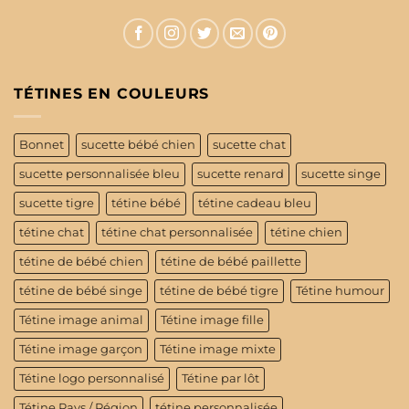
TÉTINES EN COULEURS
Bonnet
sucette bébé chien
sucette chat
sucette personnalisée bleu
sucette renard
sucette singe
sucette tigre
tétine bébé
tétine cadeau bleu
tétine chat
tétine chat personnalisée
tétine chien
tétine de bébé chien
tétine de bébé paillette
tétine de bébé singe
tétine de bébé tigre
Tétine humour
Tétine image animal
Tétine image fille
Tétine image garçon
Tétine image mixte
Tétine logo personnalisé
Tétine par lôt
Tétine Pays / Région
tétine personnalisée