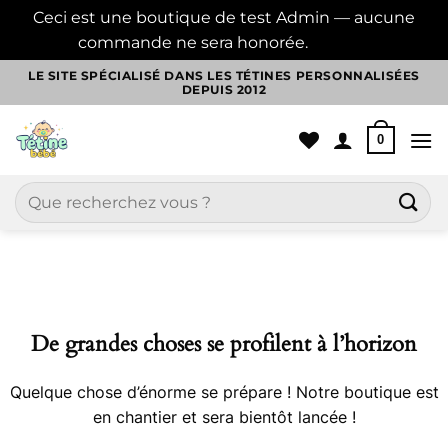
Ceci est une boutique de test Admin — aucune
commande ne sera honorée.
Ignorer
Passer
LE SITE SPÉCIALISÉ DANS LES TÉTINES PERSONNALISÉES
DEPUIS 2012
au
contenu
0
Recherche
pour :
Aller
au
contenu
De grandes choses se profilent à l’horizon
Quelque chose d’énorme se prépare ! Notre boutique est
en chantier et sera bientôt lancée !