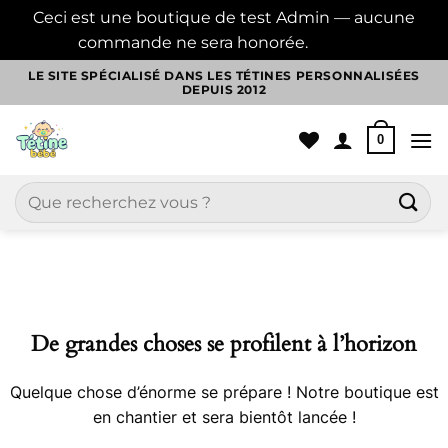
Ceci est une boutique de test Admin — aucune
commande ne sera honorée.
Ignorer
Passer
LE SITE SPÉCIALISÉ DANS LES TÉTINES PERSONNALISÉES
DEPUIS 2012
au
contenu
0
Recherche
pour :
Aller
au
contenu
De grandes choses se profilent à l’horizon
Quelque chose d’énorme se prépare ! Notre boutique est
en chantier et sera bientôt lancée !