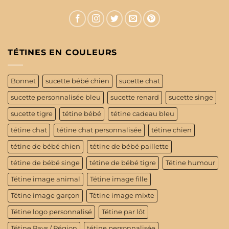
TÉTINES EN COULEURS
Bonnet
sucette bébé chien
sucette chat
sucette personnalisée bleu
sucette renard
sucette singe
sucette tigre
tétine bébé
tétine cadeau bleu
tétine chat
tétine chat personnalisée
tétine chien
tétine de bébé chien
tétine de bébé paillette
tétine de bébé singe
tétine de bébé tigre
Tétine humour
Tétine image animal
Tétine image fille
Tétine image garçon
Tétine image mixte
Tétine logo personnalisé
Tétine par lôt
Tétine Pays / Région
tétine personnalisée