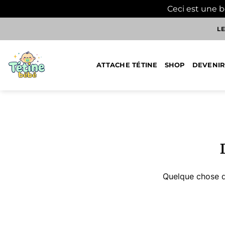
Ceci est une 
Passer
LE
au
contenu
ATTACHE TÉTINE
SHOP
DEVENIR
Aller
au
contenu
Quelque chose d’