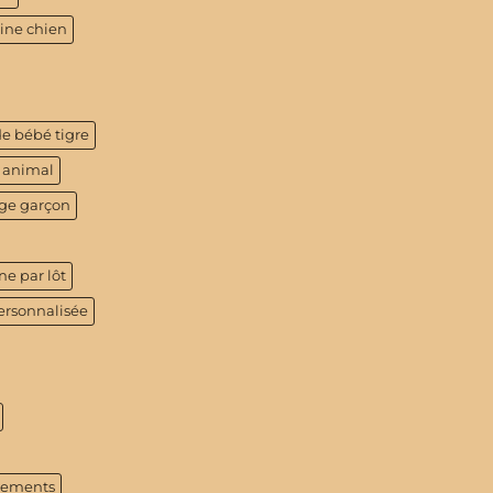
tine chien
de bébé tigre
 animal
age garçon
ne par lôt
ersonnalisée
tements