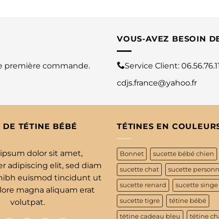
VOUS-AVEZ BESOIN D
re première commande.
Service Client:
06.56.76.1
cdjs.france@yahoo.fr
 DE TÉTINE BÉBÉ
TÉTINES EN COULEUR
ipsum dolor sit amet,
Bonnet
sucette bébé chien
 adipiscing elit, sed diam
sucette chat
sucette personn
bh euismod tincidunt ut
sucette renard
sucette singe
olore magna aliquam erat
sucette tigre
tétine bébé
volutpat.
tétine cadeau bleu
tétine ch