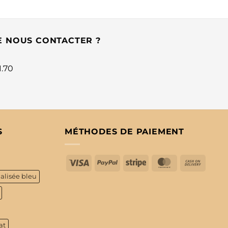
E NOUS CONTACTER ?
1.70
S
MÉTHODES DE PAIEMENT
Visa
PayPal
Stripe
MasterCard
Cash
On
alisée bleu
Delive
at