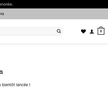
onorée.
Ignorer
012
0
n
 bientôt lancée !