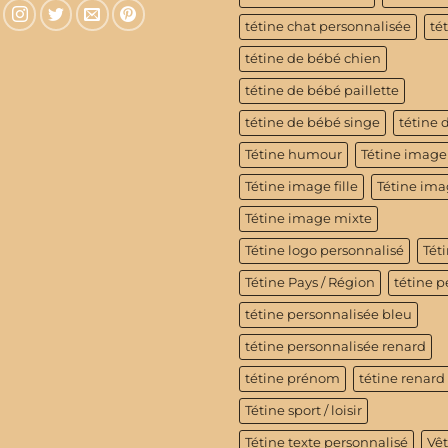
tétine chat personnalisée
té
tétine de bébé chien
tétine de bébé paillette
tétine de bébé singe
tétine 
Tétine humour
Tétine image
Tétine image fille
Tétine im
Tétine image mixte
Tétine logo personnalisé
Téti
Tétine Pays / Région
tétine p
tétine personnalisée bleu
tétine personnalisée renard
tétine prénom
tétine renard
Tétine sport / loisir
Tétine texte personnalisé
Vê