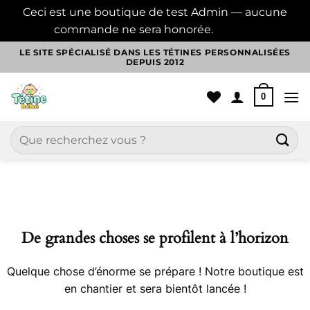
Ceci est une boutique de test Admin — aucune
commande ne sera honorée.
Ignorer
Passer
LE SITE SPÉCIALISÉ DANS LES TÉTINES PERSONNALISÉES
DEPUIS 2012
au
contenu
0
Recherche
pour :
Aller
au
contenu
De grandes choses se profilent à l’horizon
Quelque chose d’énorme se prépare ! Notre boutique est
en chantier et sera bientôt lancée !