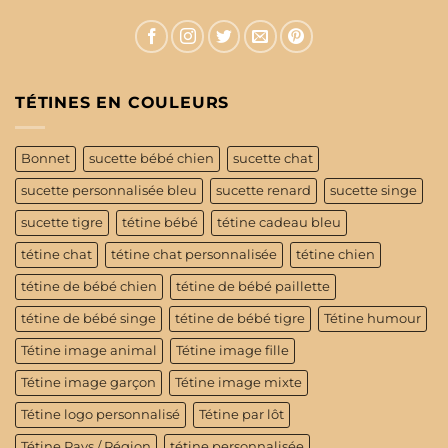
TÉTINES EN COULEURS
Bonnet
sucette bébé chien
sucette chat
sucette personnalisée bleu
sucette renard
sucette singe
sucette tigre
tétine bébé
tétine cadeau bleu
tétine chat
tétine chat personnalisée
tétine chien
tétine de bébé chien
tétine de bébé paillette
tétine de bébé singe
tétine de bébé tigre
Tétine humour
Tétine image animal
Tétine image fille
Tétine image garçon
Tétine image mixte
Tétine logo personnalisé
Tétine par lôt
Tétine Pays / Région
tétine personnalisée