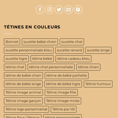
TÉTINES EN COULEURS
Bonnet
sucette bébé chien
sucette chat
sucette personnalisée bleu
sucette renard
sucette singe
sucette tigre
tétine bébé
tétine cadeau bleu
tétine chat
tétine chat personnalisée
tétine chien
tétine de bébé chien
tétine de bébé paillette
tétine de bébé singe
tétine de bébé tigre
Tétine humour
Tétine image animal
Tétine image fille
Tétine image garçon
Tétine image mixte
Tétine logo personnalisé
Tétine par lôt
Tétine Pays / Région
tétine personnalisée