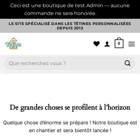
Ceci est une boutique de test Admin — aucune
commande ne sera honorée.
Ignorer
Passer
LE SITE SPÉCIALISÉ DANS LES TÉTINES PERSONNALISÉES
DEPUIS 2012
au
contenu
0
Recherche
pour :
Aller
au
contenu
De grandes choses se profilent à l’horizon
Quelque chose d’énorme se prépare ! Notre boutique est
en chantier et sera bientôt lancée !