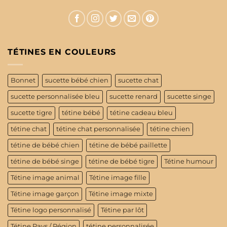
TÉTINES EN COULEURS
Bonnet
sucette bébé chien
sucette chat
sucette personnalisée bleu
sucette renard
sucette singe
sucette tigre
tétine bébé
tétine cadeau bleu
tétine chat
tétine chat personnalisée
tétine chien
tétine de bébé chien
tétine de bébé paillette
tétine de bébé singe
tétine de bébé tigre
Tétine humour
Tétine image animal
Tétine image fille
Tétine image garçon
Tétine image mixte
Tétine logo personnalisé
Tétine par lôt
Tétine Pays / Région
tétine personnalisée