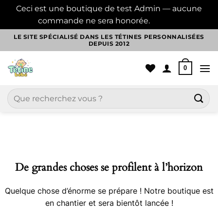
Ceci est une boutique de test Admin — aucune
commande ne sera honorée.
Ignorer
Passer
LE SITE SPÉCIALISÉ DANS LES TÉTINES PERSONNALISÉES
DEPUIS 2012
au
contenu
0
Recherche
pour :
Aller
au
contenu
De grandes choses se profilent à l’horizon
Quelque chose d’énorme se prépare ! Notre boutique est
en chantier et sera bientôt lancée !