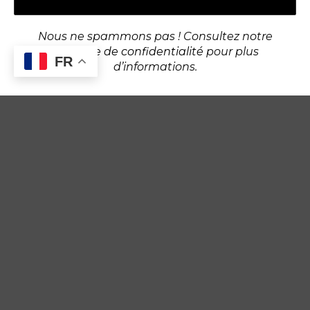
Ce site utilise des cookies pour vous offrir une
meilleure expérience de navigation. En naviguant sur
Nous ne spammons pas ! Consultez notre
ce site, vous acceptez notre utilisation de cookies.
politique de confidentialité
pour plus
FR
d’informations.
ACCEPTER